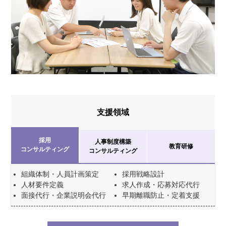
支援領域
採用
人事制度構築
教育研修
コンサルティング
コンサルティング
組織体制・人員計画策定
採用戦略設計
人材要件定義
求人作成・応募対応代行
面接代行・企業説明会代行
早期離職防止・定着支援
ビジョン・ミッション策定
教育研修制度設計
人事評価制度設計
新入社員研修