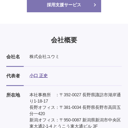
等級制度設計
リーダーシップ研修
目標管理制度設計
管理職研修
採用支援サービス
賃金・報酬制度設計
チームビルディング研修
キャリアパス制度設計
後継者育成支援
会社概要
株式会社ユウミ
会社名
小口 正史
代表者
本社事務所 ：〒392-0027 長野県諏訪市湖岸通
所在地
り1-18-17
長野オフィス：〒381-0034 長野県長野市高田五
分一420
新潟オフィス：〒950-0087 新潟県新潟市中央区
東大通2-1-4 とうこう東大通ビル 3F